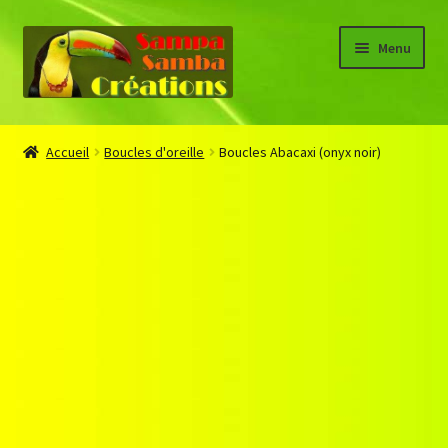
Aller
Aller
Menu
à
au
la
contenu
navigation
Accueil
Accueil
Boucles d'oreille
Boucles Abacaxi (onyx noir)
About
Blog
Boutique
CGV
Connaissance des pierres
Mon compte