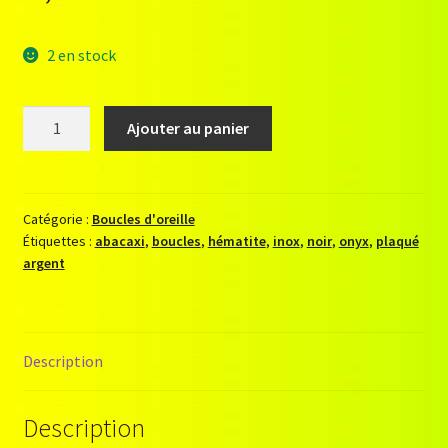
2 en stock
quantité
Ajouter au panier
de
Boucles
Abacaxi
(onyx
Catégorie :
Boucles d'oreille
Étiquettes :
abacaxi
,
boucles
,
hématite
,
inox
,
noir
,
onyx
,
plaqué
noir)
argent
Description
Description