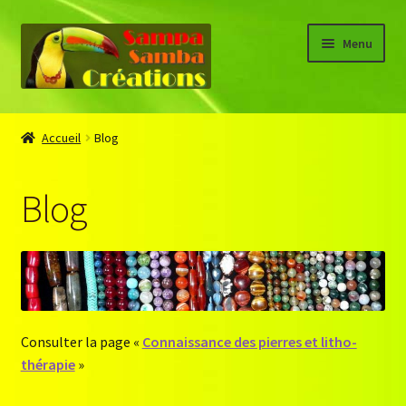
Aller
Aller
Menu
à
au
la
contenu
navigation
Accueil
Accueil
Blog
About
Blog
Blog
Boutique
CGV
Consulter la page «
Connaissance des pierres et litho-
Connaissance des pierres
thérapie
»
Mon compte