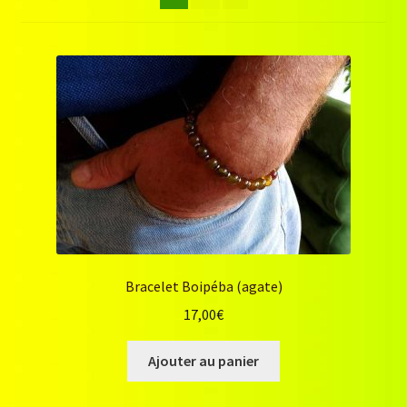
Nous contacter
Ornements
Panier
Politique de confidentialité
Validation de la commande
Bracelet Boipéba (agate)
17,00
€
Ajouter au panier