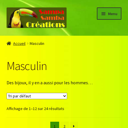
Aller
Aller
Menu
à
au
la
contenu
navigation
Accueil
Accueil
Masculin
About
Masculin
Blog
Boutique
Des bijoux, il y en a aussi pour les hommes…
CGV
Affichage de 1–12 sur 24 résultats
Connaissance des pierres
Mon compte
1
2