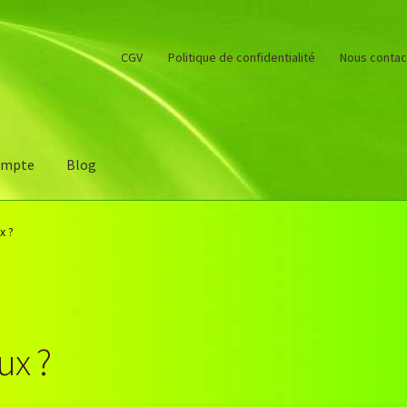
CGV
Politique de confidentialité
Nous contac
ompte
Blog
e des pierres
Mon compte
Nous contacter
Ornements
Panier
x ?
a commande
ux ?