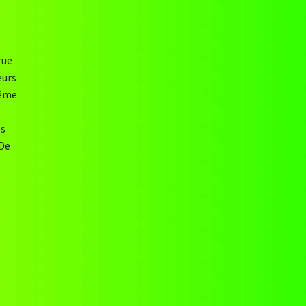
rue
eurs
même
es
 De