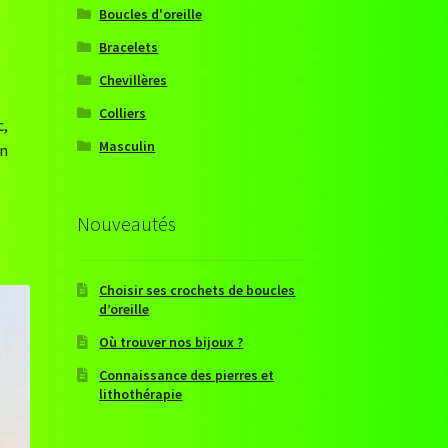
Boucles d'oreille
Bracelets
Chevillères
Colliers
c,
Masculin
un
Nouveautés
Choisir ses crochets de boucles
d’oreille
Où trouver nos bijoux ?
Connaissance des pierres et
lithothérapie