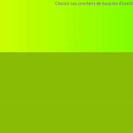
Article
Choisir ses crochets de boucles d’oreil
suivant :