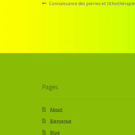
Navigation
Article
Connaissance des pierres et lithothérapie
précédent :
de
l’article
Pages
About
Bienvenue
Blog