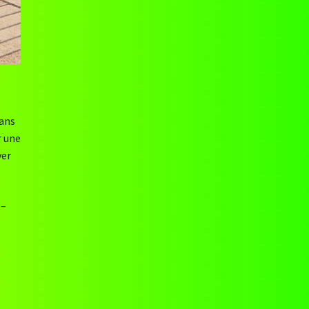
sans
r une
ver
 –