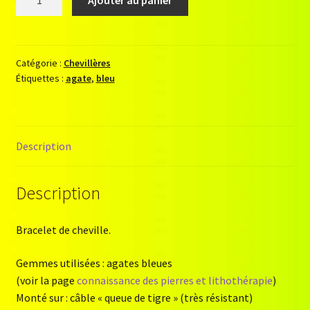
Ajouter au panier
de
Chevillère
Itaparica
(agate
Catégorie :
Chevillères
Étiquettes :
agate
,
bleu
bleue)
Description
Description
Bracelet de cheville.
Gemmes utilisées : agates bleues
(voir la page
connaissance des pierres et lithothérapie
)
Monté sur : câble « queue de tigre » (très résistant)