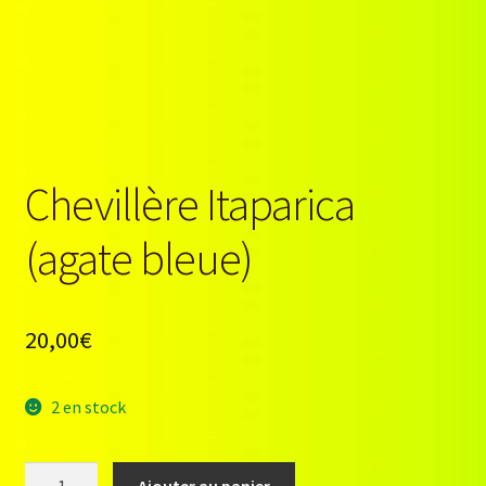
Chevillère Itaparica
(agate bleue)
20,00
€
2 en stock
quantité