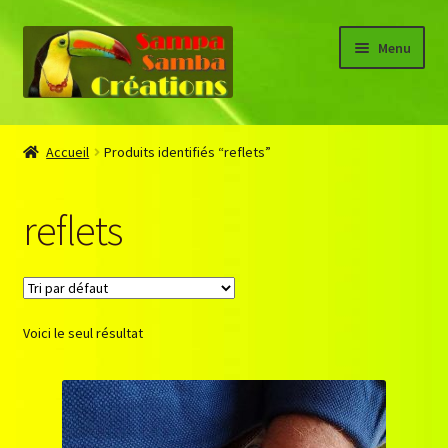
Aller
Aller
Menu
à
au
la
contenu
navigation
Accueil
Accueil
Produits identifiés “reflets”
About
reflets
Blog
Boutique
Voici le seul résultat
CGV
Connaissance des pierres
Mon compte